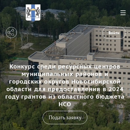
Войти
Конкурс среди ресурсных центров
муниципальных районов и
городских округов Новосибирской
области для предоставления в 2024
году грантов из областного бюджета
НСО
Подать заявку